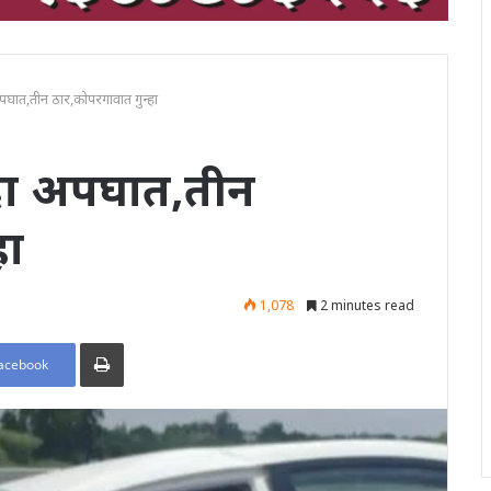
अपघात,तीन ठार,कोपरगावात गुन्हा
कदा अपघात,तीन
हा
1,078
2 minutes read
Print
acebook