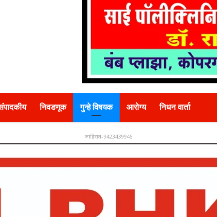
संपादकीय
निवडणूक
गुन्हे विषयक
आरोग्य
निधन वार्ता
जाहिरात-9423439946