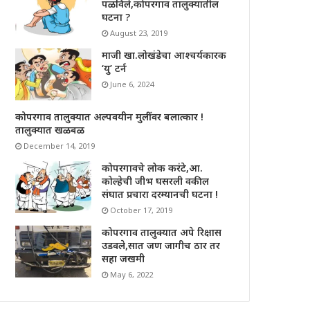
पळविले,कोपरगाव तालुक्यातील
घटना ?
August 23, 2019
माजी खा.लोखंडेचा आश्चर्यकारक
‘यु’ टर्न
June 6, 2024
कोपरगाव तालुक्यात अल्पवयीन मुलींवर बलात्कार !
तालुक्यात खळबळ
December 14, 2019
कोपरगावचे लोक करंटे,आ.
कोल्हेची जीभ घसरली वकील
संघात प्रचारा दरम्यानची घटना !
October 17, 2019
कोपरगाव तालुक्यात अपे रिक्षास
उडवले,सात जण जागीच ठार तर
सहा जखमी
May 6, 2022