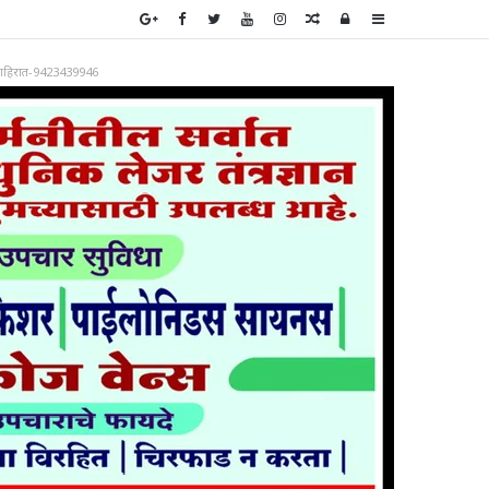
Random
Log
Sidebar
Article
In
ाहिरात-9423439946