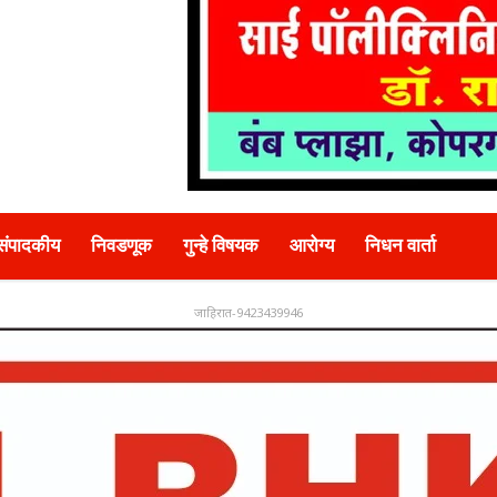
संपादकीय
निवडणूक
गुन्हे विषयक
आरोग्य
निधन वार्ता
जाहिरात-9423439946