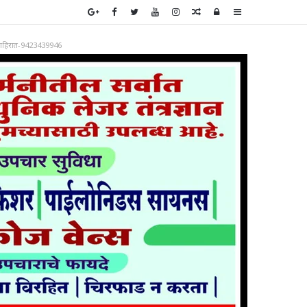
Random
Log
Sidebar
Article
In
ाहिरात-9423439946