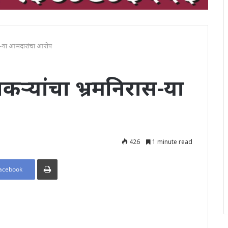
रास-या आमदारांचा आरोप
तकऱ्यांचा भ्रमनिरास-या
426
1 minute read
Print
acebook