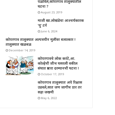
पळविले,कोपरगाव तालुक्यातील
घटना ?
August 23, 2019
माजी खा.लोखंडेचा आश्चर्यकारक
‘यु’ टर्न
June 6, 2024
कोपरगाव तालुक्यात अल्पवयीन मुलींवर बलात्कार !
तालुक्यात खळबळ
December 14, 2019
कोपरगावचे लोक करंटे,आ.
कोल्हेची जीभ घसरली वकील
संघात प्रचारा दरम्यानची घटना !
October 17, 2019
कोपरगाव तालुक्यात अपे रिक्षास
उडवले,सात जण जागीच ठार तर
सहा जखमी
May 6, 2022