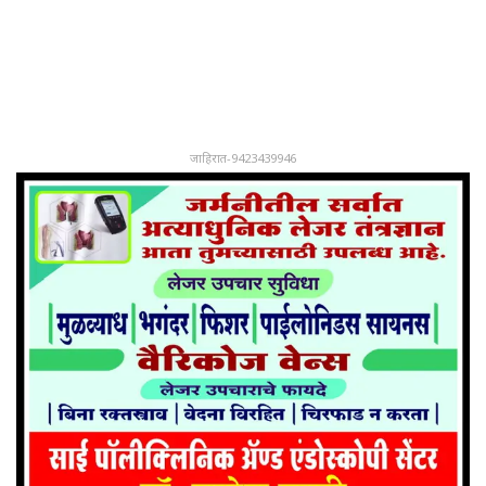
जाहिरात-9423439946