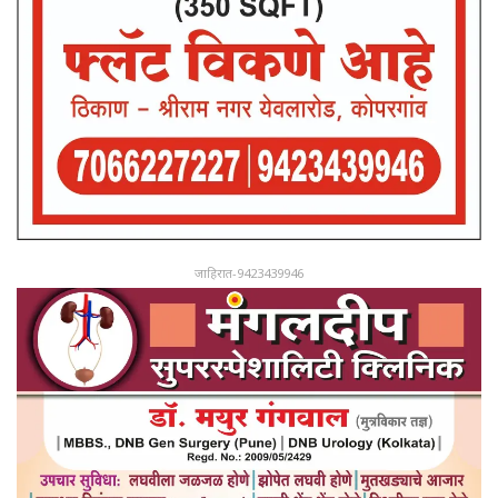
जाहिरात-9423439946