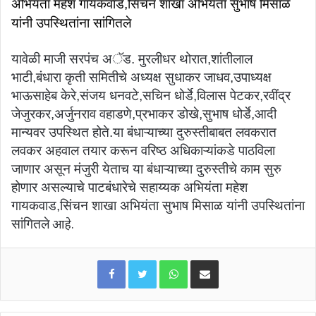
अभियंता महेश गायकवाड,सिंचन शाखा अभियंता सुभाष मिसाळ
यांनी उपस्थितांना सांगितले
यावेळी माजी सरपंच अॅड. मुरलीधर थोरात,शांतीलाल
भाटी,बंधारा कृती समितीचे अध्यक्ष सुधाकर जाधव,उपाध्यक्ष
भाऊसाहेब केरे,संजय धनवटे,सचिन धोर्डे,विलास पेटकर,रवींद्र
जेजुरकर,अर्जुनराव वहाडणे,प्रभाकर डोखे,सुभाष धोर्डे,आदी
मान्यवर उपस्थित होते.या बंधाऱ्याच्या दुरुस्तीबाबत लवकरात
लवकर अहवाल तयार करून वरिष्ठ अधिकाऱ्यांकडे पाठविला
जाणार असून मंजुरी येताच या बंधाऱ्याच्या दुरुस्तीचे काम सुरु
होणार असल्याचे पाटबंधारेचे सहाय्यक अभियंता महेश
गायकवाड,सिंचन शाखा अभियंता सुभाष मिसाळ यांनी उपस्थितांना
आहे.
सांगितले
WhatsApp
Share via Email