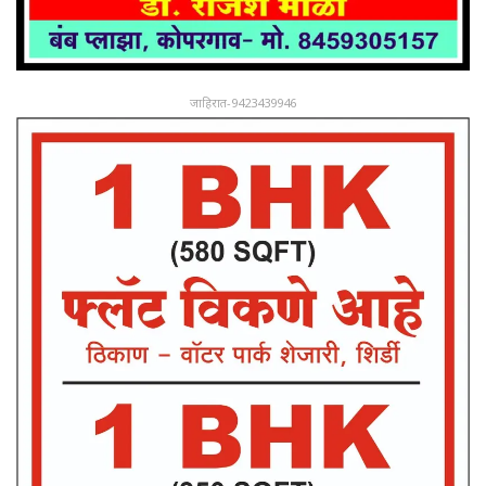
जाहिरात-9423439946