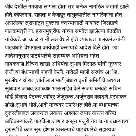
जीव देखील गमवावा लागला होता तर अनेक नागरिक जखमी झाले
होते.कोपरगाव, राहाता व वैजापूर तालुक्यातील नागरिकांना होत
असलेल्या त्रासातून मुक्तता करण्यासाठी याबाबत जिल्ह्याचे
पालकमंत्री ना. हसनमुश्रीफ यांच्या समवेत झालेल्या बैठकीत
यांचेकडे आ.काळे यांनी लक्ष वेधले होते.त्याबाबत पालकमंत्र्यांनी
पाटबंधारे विभागाला कार्यवाही करण्याचे आदेश दिले होते. त्या
आदेशानुसार पाटबंधारेचे सहाय्यक अभियंता महेश
गायकवाड,सिंचन शाखा अभियंता सुभाष मिसाळ यांनी गुरुवार
रोजी या बंधाऱ्याची पाहणी केली. यावेळी माजी सरपंच अॅड.
मुरलीधर थोरात,शांतीलाल भाटी,बंधारा कृती समितीचे अध्यक्ष
सुधाकर जाधव,उपाध्यक्ष भाऊसाहेब केरे,संजय धनवटे,सचिन
धोर्डे,विलास पेटकर,रवींद्र जेजुरकर,अर्जुनराव वहाडणे,प्रभाकर
डोखे,सुभाष धोर्डे,आदी मान्यवर उपस्थित होते.या बंधाऱ्याच्या
दुरुस्तीबाबत लवकरात लवकर अहवाल तयार करून वरिष्ठ
अधिकाऱ्यांकडे पाठविला जाणार असून मंजुरी येताच या बंधाऱ्याच्या
दुरुस्तीचे काम सुरु होणार असल्याचे पाटबंधारेचे सहाय्यक