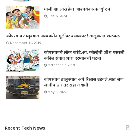
माजी खा.लोखंडेचा आश्चर्यकारक ‘यु’ टर्न
June 6, 2024
कोपरगाव तालुक्यात अल्पवयीन मुलींवर बलात्कार ! तालुक्यात खळबळ
December 14, 2019
कोपरगावचे लोक करंटे,आ. कोल्हेची जीभ घसरली
वकील संघात प्रचारा दरम्यानची घटना !
October 17, 2019
कोपरगाव तालुक्यात अपे रिक्षास उडवले,सात जण
जागीच ठार तर सहा जखमी
May 6, 2022
Recent Tech News