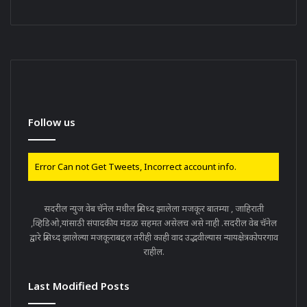
Follow us
Error Can not Get Tweets, Incorrect account info.
सदरील न्युज वेब चॅनेल मधील प्रसिध्द झालेला मजकूर बातम्या , जाहिराती
,व्हिडिओ,यांसाठी संपादकीय मंडळ सहमत असेलच असे नाही .सदरील वेब चॅनेल
द्वारे प्रसिध्द झालेल्या मजकूराबद्दल तरीही काही वाद उद्भवील्यास न्यायक्षेत्रकोपरगाव
राहील.
Last Modified Posts