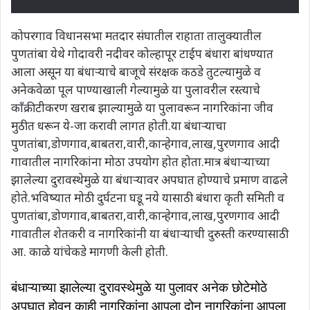
कोपरगाव विधानसभा मतदार संघातील राहाता तालुक्यातील
पुणतांबा येथे गोदावरी नदीवर कोल्हापूर टाईप बंधारा बांधण्यात
आला असून या बंधाऱ्याचे बाजूचे संरक्षक कठडे तुटल्यामुळे व
अनेकवेळा पूल पाण्याखाली गेल्यामुळे या पुलावरील रस्त्याचे
कॉंक्रीटीकरण खराब झाल्यामुळे या पुलावरून नागरिकांना जीव
मुठीत धरून ये-जा करावी लागत होती.या बंधाऱ्याचा
पुणतांबा,डोणगाव,बाबतरा,वारी,कान्हेगाव,लाख,पुरणगाव आदी
गावातील नागरिकांना मोठा उपयोग होत होता.मात्र बंधाऱ्याच्या
झालेल्या दुरावस्थेमुळे या बंधाऱ्यावर अपघात होण्याचे प्रमाण वाढले
होते.भविष्यात मोठी दुर्घटना घडू नये यासाठी बंधारा कृती समिती व
पुणतांबा,डोणगाव,बाबतरा,वारी,कान्हेगाव,लाख,पुरणगाव आदी
गावातील शेतकरी व नागरिकांनी या बंधाऱ्याची दुरुस्ती करण्यासाठी
आ. काळे यांचेकडे मागणी केली होती.
बंधाऱ्याच्या झालेल्या दुरावस्थेमुळे या पुलावर अनेक छोटेमोठे
अपघात होवून काही नागरिकांना आपला दोन नागरिकांना आपला