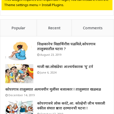
Theme settings menu > Install Plugins.
Popular
Recent
Comments
शिक्षकानेच विद्यार्थिनीस पळविले,कोपरगाव
तालुक्यातील घटना ?
August 23, 2019
माजी खा.लोखंडेचा आश्चर्यकारक ‘यु’ टर्न
June 6, 2024
कोपरगाव तालुक्यात अल्पवयीन मुलींवर बलात्कार ! तालुक्यात खळबळ
December 14, 2019
कोपरगावचे लोक करंटे,आ. कोल्हेची जीभ घसरली
वकील संघात प्रचारा दरम्यानची घटना !
October 17, 2019