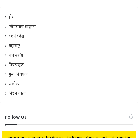
होम
कोपरगाव तालुका
देश-विदेश
महाराष्ट्र
संपादकीय
निवडणूक
गुन्हे विषयक
आरोग्य
निधन वार्ता
Follow Us
This widget requries the Arqam Lite Plugin, You can install it from the