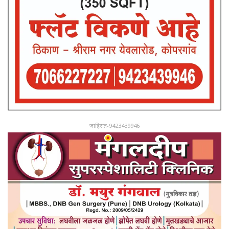
जाहिरात-9423439946