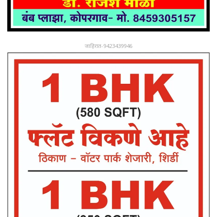
जाहिरात-9423439946