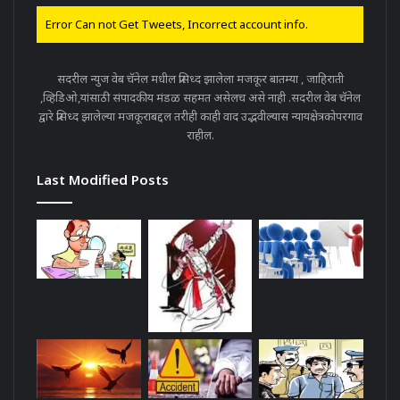
Error Can not Get Tweets, Incorrect account info.
सदरील न्युज वेब चॅनेल मधील प्रसिध्द झालेला मजकूर बातम्या , जाहिराती
,व्हिडिओ,यांसाठी संपादकीय मंडळ सहमत असेलच असे नाही .सदरील वेब चॅनेल
द्वारे प्रसिध्द झालेल्या मजकूराबद्दल तरीही काही वाद उद्भवील्यास न्यायक्षेत्रकोपरगाव
राहील.
Last Modified Posts