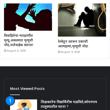
विवाहितेचा मारहाणीत
मृत्यू,अकस्मात मृत्यूची
रेल्वेतून उतरून एकाची
नोंद,नातेवाईक संतप्त!
आत्महत्या,मृत्यूची नोंद!
August 6, 2026
August 4, 2026
Most Viewed Posts
शिक्षकानेच विद्यार्थिनीस पळविले,कोपरगाव
तालुक्यातील घटना ?