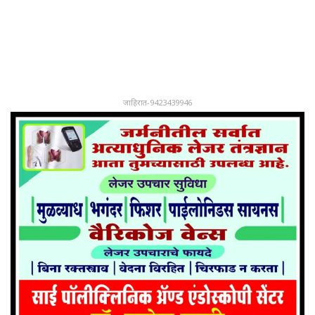
जाहिरात-9423439946