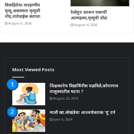
विवाहितेचा मारहाणीत
मृत्यू,अकस्मात मृत्यूची
रेल्वेतून उतरून एकाची
नोंद,नातेवाईक संतप्त!
आत्महत्या,मृत्यूची नोंद!
August 6, 2026
August 4, 2026
Most Viewed Posts
शिक्षकानेच विद्यार्थिनीस पळविले,कोपरगाव
तालुक्यातील घटना ?
August 23, 2019
माजी खा.लोखंडेचा आश्चर्यकारक ‘यु’ टर्न
June 6, 2024