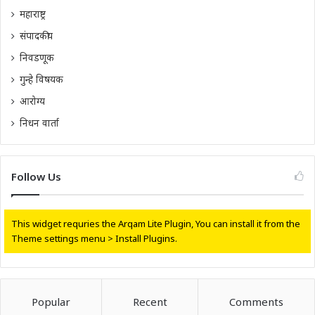
महाराष्ट्र
संपादकीय
निवडणूक
गुन्हे विषयक
आरोग्य
निधन वार्ता
Follow Us
This widget requries the Arqam Lite Plugin, You can install it from the
Theme settings menu > Install Plugins.
Popular
Recent
Comments