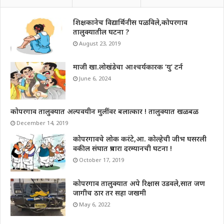
शिक्षकानेच विद्यार्थिनीस पळविले,कोपरगाव
तालुक्यातील घटना ?
August 23, 2019
माजी खा.लोखंडेचा आश्चर्यकारक ‘यु’ टर्न
June 6, 2024
कोपरगाव तालुक्यात अल्पवयीन मुलींवर बलात्कार ! तालुक्यात खळबळ
December 14, 2019
कोपरगावचे लोक करंटे,आ. कोल्हेची जीभ घसरली
वकील संघात प्रचारा दरम्यानची घटना !
October 17, 2019
कोपरगाव तालुक्यात अपे रिक्षास उडवले,सात जण
जागीच ठार तर सहा जखमी
May 6, 2022