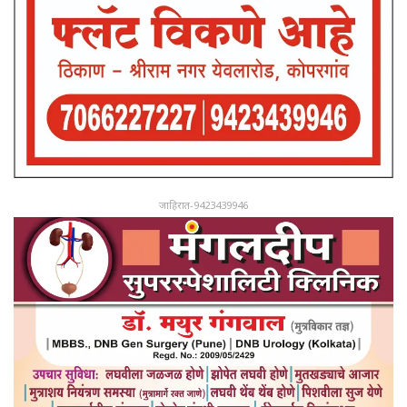
जाहिरात-9423439946