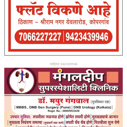
जाहिरात-9423439946