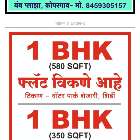
जाहिरात-9423439946