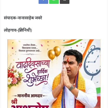
संपादक-नानासाहेब जवरे
लोहगाव-(प्रतिनिधी
)