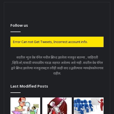
Follow us
Error Can not Get Tweets, Incorrect account info.
सदरील न्युज वेब चॅनेल मधील प्रसिध्द झालेला मजकूर बातम्या , जाहिराती
,व्हिडिओ,यांसाठी संपादकीय मंडळ सहमत असेलच असे नाही .सदरील वेब चॅनेल
द्वारे प्रसिध्द झालेल्या मजकूराबद्दल तरीही काही वाद उद्भवील्यास न्यायक्षेत्रकोपरगाव
राहील.
Last Modified Posts