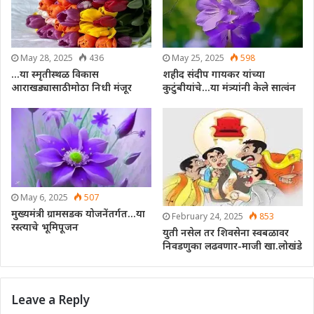
May 28, 2025
436
May 25, 2025
598
…या स्मृतीस्थळ विकास
शहीद संदीप गायकर यांच्या
आराखड्यासाठी मोठा निधी मंजूर
कुटुंबीयांचे…या मंत्र्यांनी केले सात्वंन
May 6, 2025
507
मुख्यमंत्री ग्रामसडक योजनेंतर्गत…या
February 24, 2025
853
रस्त्याचे भूमिपूजन
युती नसेल तर शिवसेना स्वबळावर
निवडणुका लढवणार-माजी खा.लोखंडे
Leave a Reply