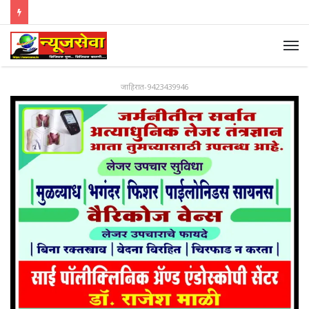
जाहिरात-9423439946