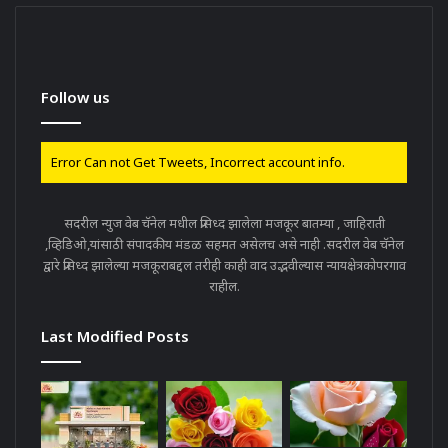
Follow us
Error Can not Get Tweets, Incorrect account info.
सदरील न्युज वेब चॅनेल मधील प्रसिध्द झालेला मजकूर बातम्या , जाहिराती
,व्हिडिओ,यांसाठी संपादकीय मंडळ सहमत असेलच असे नाही .सदरील वेब चॅनेल
द्वारे प्रसिध्द झालेल्या मजकूराबद्दल तरीही काही वाद उद्भवील्यास न्यायक्षेत्रकोपरगाव
राहील.
Last Modified Posts