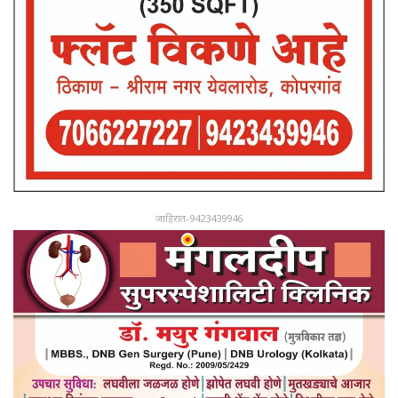
जाहिरात-9423439946