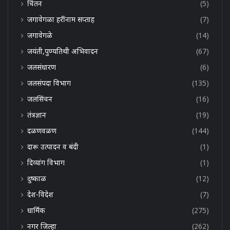
चिंतन
(5)
जगावेगळा हरींनाम सप्ताह
(7)
जगावेगळे
(14)
जयंती,पुण्यतिथी अभिवादन
(67)
जलसंधारण
(6)
जलसंपदा विभाग
(135)
जलसिंचन
(16)
तंत्रज्ञान
(19)
दळणवळण
(144)
दारू उत्पादन व बंदी
(1)
दिव्यांग विभाग
(1)
दुष्काळ
(12)
देश-विदेश
(7)
धार्मिक
(275)
नगर जिल्हा
(262)