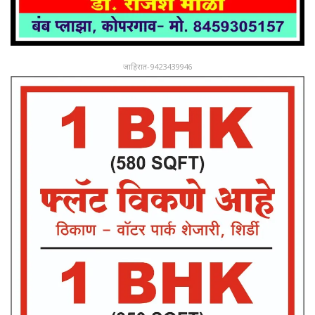
जाहिरात-9423439946