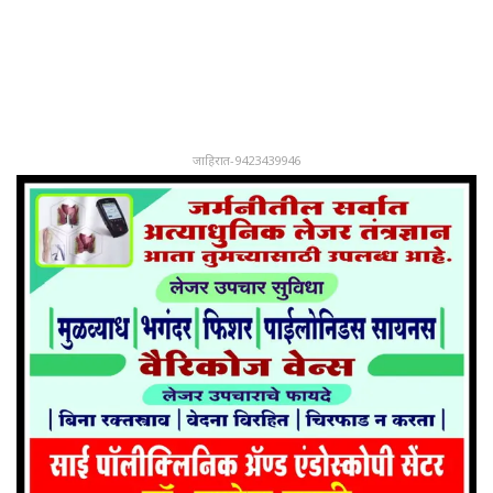
जाहिरात-9423439946