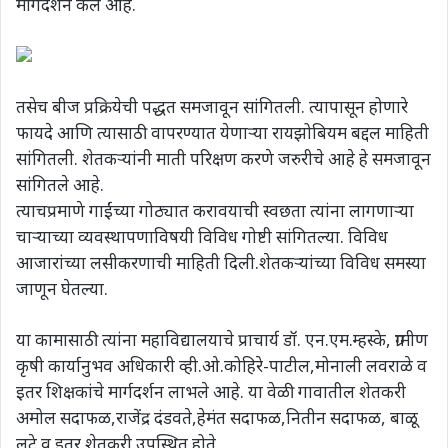
मार्गदर्शन केले आहे.
तसेच बीज प्रक्रियेची पद्धत समजावून सांगितली. त्यापासून होणारे
फायदे आणि त्यासाठी वापरण्यात येणाऱ्या रायझोबियम बद्दल माहिती
सांगितली. शेतकऱ्यांनी माती परिक्षण करणे जरुरीचे आहे हे समजावून
सांगितले आहे.
त्याचप्रमाणे गाईंच्या गोठ्यात करावयाची स्वछता त्यांना लागणाऱ्या
चाऱ्याच्या व्यवस्थापणाविषयी विविध गोष्टी सांगितल्या. विविध
आजारांच्या लसीकरणाची माहिती दिली.शेतकऱ्यांच्या विविध समस्या
जाणून घेतल्या.
या कामासाठी त्यांना महाविद्यालयाचे प्राचार्य डॉ. एन.एम.म्हस्के, ग्रामीण
कृषी कार्यानुभव अधिकारी व्ही.ओ.कोहिरे-पाटील,मोनाली लवराळे व
इतर शिक्षकांचे मार्गदर्शन लाभले आहे. या वेळी गावातील शेतकरी
अमोल सदाफळ,राजेंद्र दंडवते,हेमंत सदाफळ,नितीन सदाफळ, बाळू
लुटे व इतर शेतकरी उपस्थित होते.