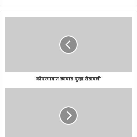
कोपरगावात रुग्णवाढ पुन्हा रोडावली