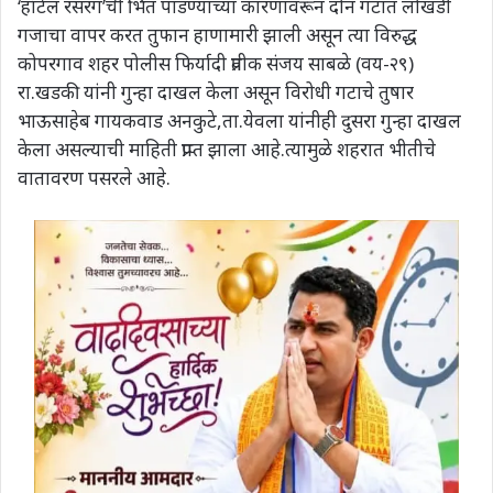
‘हॉटेल रसरंग’ची भिंत पाडण्याच्या कारणावरून दोन गटात लोखंडी
गजाचा वापर करत तुफान हाणामारी झाली असून त्या विरुद्ध
कोपरगाव शहर पोलीस फिर्यादी प्रतीक संजय साबळे (वय-२९)
रा.खडकी यांनी गुन्हा दाखल केला असून विरोधी गटाचे तुषार
भाऊसाहेब गायकवाड अनकुटे,ता.येवला यांनीही दुसरा गुन्हा दाखल
केला असल्याची माहिती प्राप्त झाला आहे.त्यामुळे शहरात भीतीचे
वातावरण पसरले आहे.