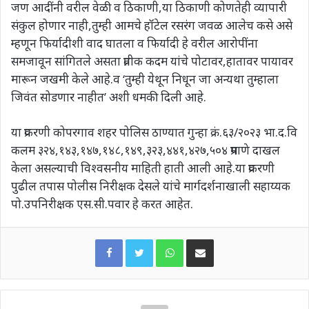
जण आदींनी वरील वेळी व ठिकाणी,या ठिकाणी कोणतेही व्यापारी
संकुल होणार नाही,तुम्ही आमचे हॉटेल रसरंग जवळ आलेच कसे असे
म्हणून फिर्यादीशी वाद घातला व फिर्यादी हे वरील आरोपींना
समजावून सांगितले असता प्रतीक कदम यांचे पोटावर,हातावर पायावर
मारून जखमी केले आहे.व ‘तुम्ही येथून निधून जा अन्यथा तुम्हाला
जिवंत सोडणार नाहीत’ अशी धमकी दिली आहे.
या प्रकरणी कोपरगाव शहर पोलिस ठाण्यात गुन्हा क्रं.६३/२०२३ भा.द.वि
कलम ३२४,१४३,१४७,१४८,१४९,३२३,४४१,४२७,५०४ प्रमाणे दाखल
केला असल्याची विश्वसनीय माहिती हाती आली आहे.या प्रकरणी
पुढील तपास पोलीस निरीक्षक देसले यांचे मार्गदर्शनाखाली सहाय्यक
पो.उपनिरीक्षक एस.सी.पवार हे करत आहेत.
WhatsApp
Share via Email