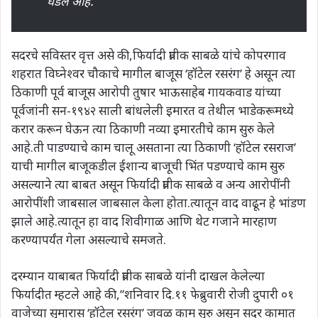
घडले आहे.
सदरचे सविस्तर वृत्त असे की,फिर्यादी प्रतीक साबळे यांचे कोपरगाव
शहरात विघ्नेश्वर चौकाचे मागील बाजूस ‘हॉटेल रसरंग’ हे असून त्या
ठिकाणी पूर्व बाजूस आरोपी तुषार भाऊसाहेब गायकवाड यांच्या
पूर्वजांनी सन-१९४२ साली बांधलेली इमारत व तेथील भाडेकरूमध्ये
करार करून घेऊन त्या ठिकाणी नव्या इमारतीचे काम सुरु केले
आहे.ती पाडण्याचे काम चालू असताना त्या ठिकाणी ‘हॉटेल रसराज’
याची मागील बाजूकडील ईशान्य बाजूची भिंत पडण्याचे काम सुरु
असल्याने त्या बाबत असून फिर्यादी प्रतीक साबळे व अन्य आरोपींनी
आरोपींशी जाबसाल जाबसाल केला होता.त्यातून वाद वाढून हे भांडण
झाले आहे.त्यातून हा वाद शिवीगाळ आणि थेट गजाने मारहाण
करण्यापर्यंत गेला असल्याचे समजते.
दरम्यान याबाबत फिर्यादी प्रतीक साबळे यांनी दाखल केलेल्या
फिर्यादीत म्हटले आहे की,”शनिवार दि.११ फेब्रुवारी रोजी दुपारी ०१
वाजेच्या सुमारास ‘हॉटेल रसरंग’ जवळ काम सुरु असून सदर कामात