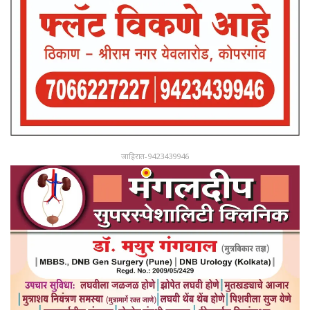
जाहिरात-9423439946