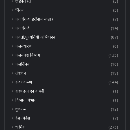
ग्राहक हित
(3)
चिंतन
(5)
जगावेगळा हरींनाम सप्ताह
(7)
जगावेगळे
(14)
जयंती,पुण्यतिथी अभिवादन
(67)
जलसंधारण
(6)
जलसंपदा विभाग
(135)
जलसिंचन
(16)
तंत्रज्ञान
(19)
दळणवळण
(144)
दारू उत्पादन व बंदी
(1)
दिव्यांग विभाग
(1)
दुष्काळ
(12)
देश-विदेश
(7)
धार्मिक
(275)