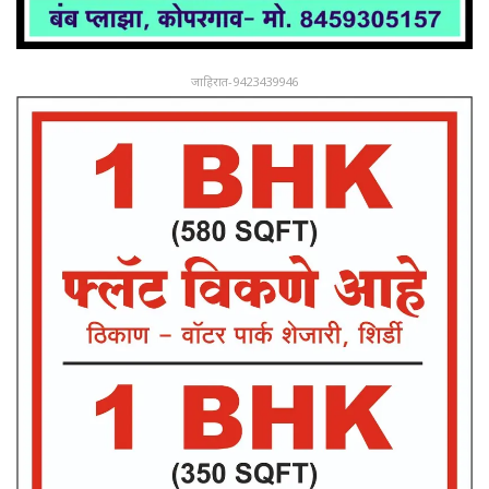
जाहिरात-9423439946