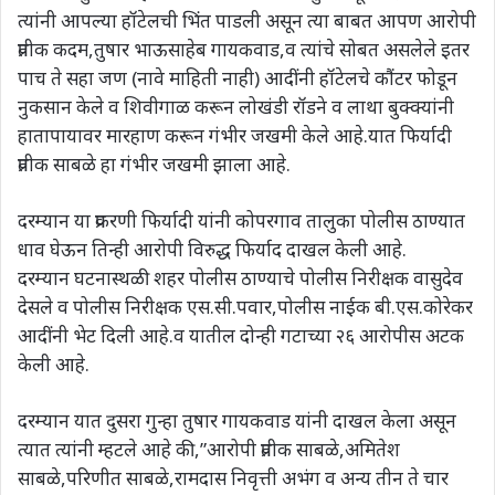
त्यांनी आपल्या हॉटेलची भिंत पाडली असून त्या बाबत आपण आरोपी
प्रतीक कदम,तुषार भाऊसाहेब गायकवाड,व त्यांचे सोबत असलेले इतर
पाच ते सहा जण (नावे माहिती नाही) आदींनी हॉटेलचे कौंटर फोडून
नुकसान केले व शिवीगाळ करून लोखंडी रॉडने व लाथा बुक्क्यांनी
हातापायावर मारहाण करून गंभीर जखमी केले आहे.यात फिर्यादी
प्रतीक साबळे हा गंभीर जखमी झाला आहे.
दरम्यान या प्रकरणी फिर्यादी यांनी कोपरगाव तालुका पोलीस ठाण्यात
धाव घेऊन तिन्ही आरोपी विरुद्ध फिर्याद दाखल केली आहे.
दरम्यान घटनास्थळी शहर पोलीस ठाण्याचे पोलीस निरीक्षक वासुदेव
देसले व पोलीस निरीक्षक एस.सी.पवार,पोलीस नाईक बी.एस.कोरेकर
आदींनी भेट दिली आहे.व यातील दोन्ही गटाच्या २६ आरोपीस अटक
केली आहे.
दरम्यान यात दुसरा गुन्हा तुषार गायकवाड यांनी दाखल केला असून
त्यात त्यांनी म्हटले आहे की,”आरोपी प्रतीक साबळे,अमितेश
साबळे,परिणीत साबळे,रामदास निवृत्ती अभंग व अन्य तीन ते चार