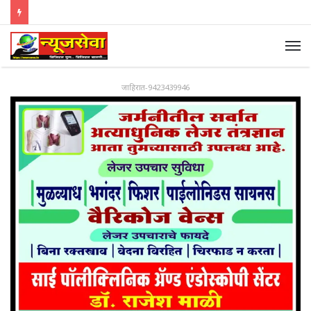
जाहिरात-9423439946