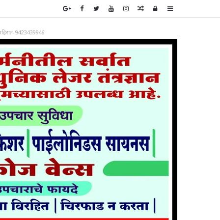
Random
Log
Sidebar
Article
In
ाहिरात-9423439946