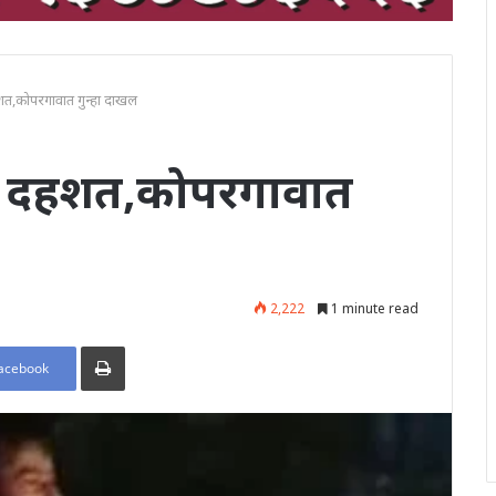
शत,कोपरगावात गुन्हा दाखल
न दहशत,कोपरगावात
2,222
1 minute read
Print
acebook