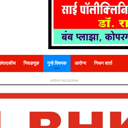
संपादकीय
निवडणूक
गुन्हे विषयक
आरोग्य
निधन वार्ता
जाहिरात-9423439946