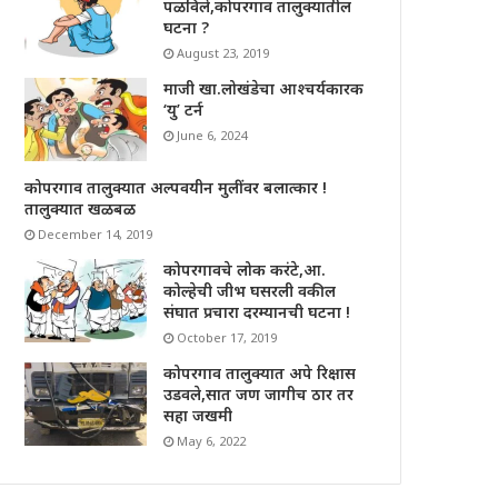
पळविले,कोपरगाव तालुक्यातील
घटना ?
August 23, 2019
माजी खा.लोखंडेचा आश्चर्यकारक
‘यु’ टर्न
June 6, 2024
कोपरगाव तालुक्यात अल्पवयीन मुलींवर बलात्कार !
तालुक्यात खळबळ
December 14, 2019
कोपरगावचे लोक करंटे,आ.
कोल्हेची जीभ घसरली वकील
संघात प्रचारा दरम्यानची घटना !
October 17, 2019
कोपरगाव तालुक्यात अपे रिक्षास
उडवले,सात जण जागीच ठार तर
सहा जखमी
May 6, 2022