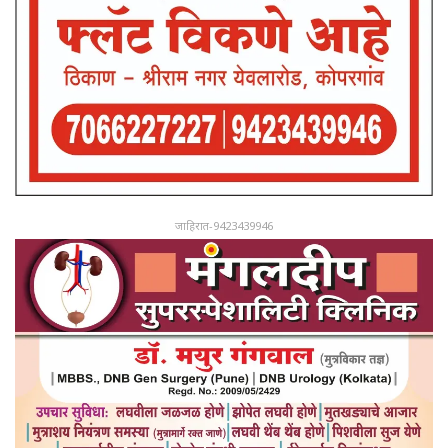
जाहिरात-9423439946