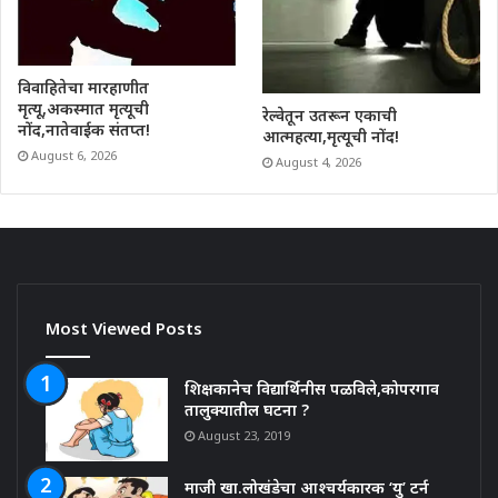
विवाहितेचा मारहाणीत
मृत्यू,अकस्मात मृत्यूची
रेल्वेतून उतरून एकाची
नोंद,नातेवाईक संतप्त!
आत्महत्या,मृत्यूची नोंद!
August 6, 2026
August 4, 2026
Most Viewed Posts
शिक्षकानेच विद्यार्थिनीस पळविले,कोपरगाव
तालुक्यातील घटना ?
August 23, 2019
माजी खा.लोखंडेचा आश्चर्यकारक ‘यु’ टर्न