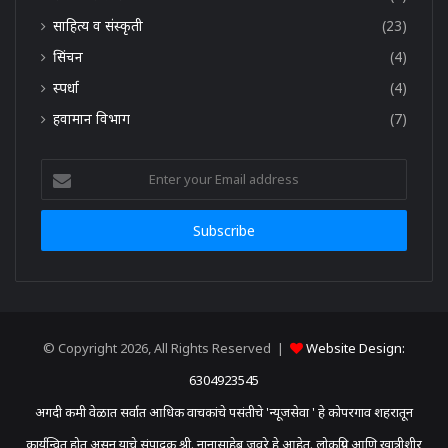
साहित्य व संस्कृती
(23)
सिंचन
(4)
स्पर्धा
(4)
हवामान विभाग
(7)
Enter
your
Email
address
© Copyright 2026, All Rights Reserved |
Website Design:
6304923545
अगदी कमी वेळात सर्वात आधिक वाचकांचे पसंतीचे 'न्यूजसेवा ' हे कोपरगाव शहरातून
कार्यन्वित होत असून याचे संपादक श्री. नानासाहेब जवरे हे आहेत. लोकप्रिय आणि खात्रीशीर