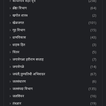
कोपरगाव शहर वृत्त
(258)
क्रीडा विभाग
(64)
खगोल शास्त्र
(2)
खेळजगत
(101)
गृह विभाग
(15)
ग्रामविकास
(43)
ग्राहक हित
(3)
चिंतन
(5)
जगावेगळा हरींनाम सप्ताह
(7)
जगावेगळे
(14)
जयंती,पुण्यतिथी अभिवादन
(67)
जलसंधारण
(6)
जलसंपदा विभाग
(135)
जलसिंचन
(16)
तंत्रज्ञान
(19)