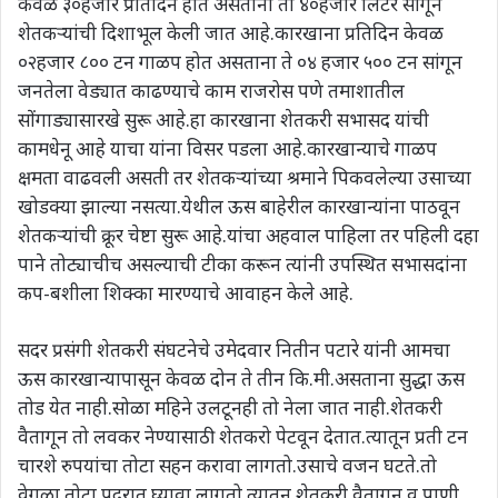
केवळ ३०हजार प्रतिदिन होत असताना ती ४०हजार लिटर सांगून
शेतकऱ्यांची दिशाभूल केली जात आहे.कारखाना प्रतिदिन केवळ
०२हजार ८०० टन गाळप होत असताना ते ०४ हजार ५०० टन सांगून
जनतेला वेड्यात काढण्याचे काम राजरोस पणे तमाशातील
सोंगाड्यासारखे सुरू आहे.हा कारखाना शेतकरी सभासद यांची
कामधेनू आहे याचा यांना विसर पडला आहे.कारखान्याचे गाळप
क्षमता वाढवली असती तर शेतकऱ्यांच्या श्रमाने पिकवलेल्या उसाच्या
खोडक्या झाल्या नसत्या.येथील ऊस बाहेरील कारखान्यांना पाठवून
शेतकऱ्यांची क्रूर चेष्टा सुरू आहे.यांचा अहवाल पाहिला तर पहिली दहा
पाने तोट्याचीच असल्याची टीका करून त्यांनी उपस्थित सभासदांना
कप-बशीला शिक्का मारण्याचे आवाहन केले आहे.
सदर प्रसंगी शेतकरी संघटनेचे उमेदवार नितीन पटारे यांनी आमचा
ऊस कारखान्यापासून केवळ दोन ते तीन कि.मी.असताना सुद्धा ऊस
तोड येत नाही.सोळा महिने उलटूनही तो नेला जात नाही.शेतकरी
वैतागून तो लवकर नेण्यासाठी शेतकरो पेटवून देतात.त्यातून प्रती टन
चारशे रुपयांचा तोटा सहन करावा लागतो.उसाचे वजन घटते.तो
वेगळा तोटा पदरात घ्यावा लागतो.त्यातून शेतकरी वैतागून व पाणी