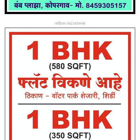
जाहिरात-9423439946