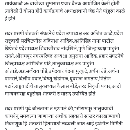
सायंकाळी ०७ वाजेच्या सुमारास प्रचार बैठक आयोजित केली होती
त्यावेळी ते बोलत होते.कार्यक्रमाचे अध्यक्षस्थानी जेष्ठ नेते पांडुरंग काळे
हे होते.
सदर प्रसंगी शेतकरी संघटनेचे प्रदेश उपाध्यक्ष अड.अजित काळे,प्रदेश
राष्ट्रवादी सरचिटणीस अविनाश आदिक,क्रांतिसिंह नाना पाटील
ब्रिग्रेडचे प्रदेशाध्यक्ष शिवाजीराव नांदखिले,पुणे जिल्हाध्यक्ष पांडुरंग
रायते,श्रीरामपूर नगरपरिषद अध्यक्षा अनुराधा आदिक,प्रहार संघटनेचे
जिल्हाध्यक्ष अभिजित पोटे,तालुकाध्यक्ष अड.पांडुरंग
औताडे,अड.सर्जेराव घोडे,उमेदवार वंदना मुरकुटे,अर्चना उंडे,अर्चना
पानसरे,दिलीप पवार,विष्णू खंडांगळे,युवराज जगताप,नितीन
पटारे,राष्ट्रवादीचे तालुकाध्यक्ष कैलास बोर्डे,शरद निवृत्ती पवार,आदी
मान्यवरांसह बहुसंख्य शेतकरी सभासद उपस्थित होते.
सदर प्रसंगी पुढे बोलताना ते म्हणाले की,”श्रीरामपूर तालुक्याची
कामधेनू समजल्या जाणाऱ्या अशोक सहकारी साखर कारखाण्याची
निवडणूक हि शेतकरी हितासाठी लढवली जात आहे.इथेनॉल निर्मिती