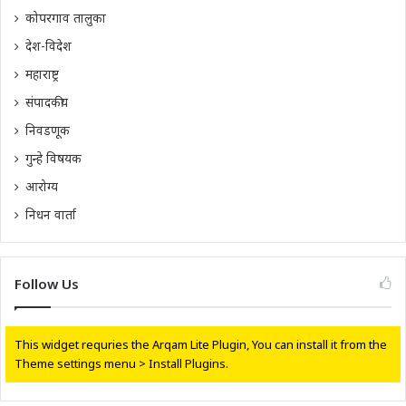
कोपरगाव तालुका
देश-विदेश
महाराष्ट्र
संपादकीय
निवडणूक
गुन्हे विषयक
आरोग्य
निधन वार्ता
Follow Us
This widget requries the Arqam Lite Plugin, You can install it from the
Theme settings menu > Install Plugins.