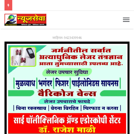
जाहिरात-9423439946