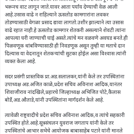
भरूनच वाट लागून जाते.यावर आता पर्याय देण्याची वेळ आली
आहे.उसास वाढे न राहिल्याने ऊसतोड कामगारांना लवकर
तोडण्यासाठी वेगळा प्रसाद द्यावा लागतो.उशीर झाल्याने त्या उसास
वाढे रहात नाही.हे ऊसतोड कामगार शेतकरी असल्याने शेवटी त्यांना
आपल्या घरी जाण्याची घाई असते.त्यांचे मन वळवणे अवघड बनते.ही
पिळवणूक थांबविण्यासाठी ही निवडणूक असून तुम्ही या मताचे दान
दिल्यास या वेदनातून शेतकऱ्यांची सुटका होईल असा विश्वास त्यांनी
व्यक्त केला आहे.
सदर प्रसंगी प्रास्तविक प्रा.अड.सलालकर,यांनी केले तर उपस्थितांना
उपाध्यक्ष अड.अजित काळे,प्रदेश सचिव अविनाश आदिक,यानंतर
शिवाजीराव नांदखिले,प्रहारचे जिल्हाध्यक्ष अभिजित पोटे,कैलास
बोर्डे,अड.औताडे,यांनी उपस्थितांना मार्गदर्शन केले आहे.
त्यावेळी राष्ट्रवादीचे प्रदेश सचिव अविनाश आदिक,व त्यांचे सहकारी
उपस्थित होते.आहे.सूत्रसंचलन युवराज जगताप यांनी केले तर
उपस्थितांचे आभार सभेचे आयोजक बाबासाहेब पटारे यांनी मानले