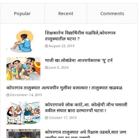
Popular
Recent
Comments
शिक्षकानेच विद्यार्थिनीस पळविले,कोपरगाव
तालुक्यातील घटना ?
August 23, 2019
माजी खा.लोखंडेचा आश्चर्यकारक ‘यु’ टर्न
June 6, 2024
कोपरगाव तालुक्यात अल्पवयीन मुलींवर बलात्कार ! तालुक्यात खळबळ
December 14, 2019
कोपरगावचे लोक करंटे,आ. कोल्हेची जीभ घसरली
वकील संघात प्रचारा दरम्यानची घटना !
October 17, 2019
कोपरगाव तालुक्यात अपे रिक्षास उडवले,सात जण
जागीच ठार तर सहा जखमी