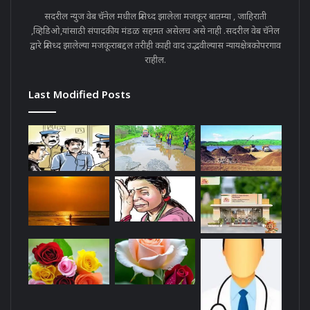
सदरील न्युज वेब चॅनेल मधील प्रसिध्द झालेला मजकूर बातम्या , जाहिराती
,व्हिडिओ,यांसाठी संपादकीय मंडळ सहमत असेलच असे नाही .सदरील वेब चॅनेल
द्वारे प्रसिध्द झालेल्या मजकूराबद्दल तरीही काही वाद उद्भवील्यास न्यायक्षेत्रकोपरगाव
राहील.
Last Modified Posts