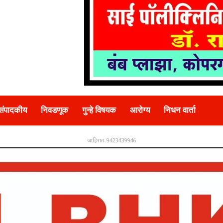
संपादकीय
निवडणूक
गुन्हे विषयक
आरोग्य
निधन वार्ता
जाहिरात-9423439946