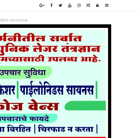
Random
Log
Sidebar
Article
In
ाहिरात-9423439946