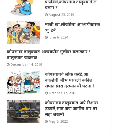
पळविले,कोपरगाव तालुक्यातील
घटना ?
August 23, 2019
माजी खा.लोखंडेचा आश्चर्यकारक
‘यु’ टर्न
June 6, 2024
कोपरगाव तालुक्यात अल्पवयीन मुलींवर बलात्कार !
तालुक्यात खळबळ
December 14, 2019
कोपरगावचे लोक करंटे,आ.
कोल्हेची जीभ घसरली वकील
संघात प्रचारा दरम्यानची घटना !
October 17, 2019
कोपरगाव तालुक्यात अपे रिक्षास
उडवले,सात जण जागीच ठार तर
सहा जखमी
May 6, 2022