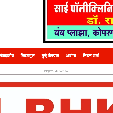
संपादकीय
निवडणूक
गुन्हे विषयक
आरोग्य
निधन वार्ता
जाहिरात-9423439946