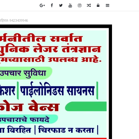
Random
Log
Sidebar
Article
In
ाहिरात-9423439946