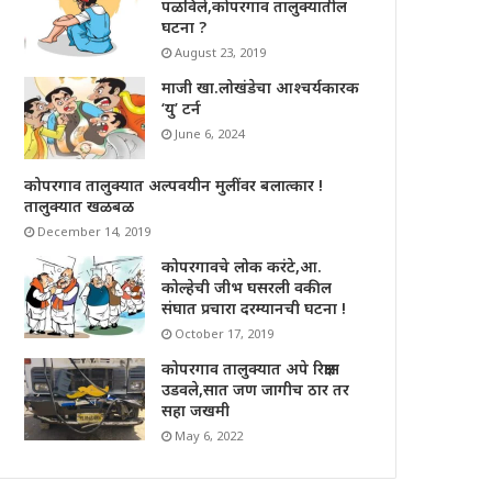
पळविले,कोपरगाव तालुक्यातील
घटना ?
August 23, 2019
माजी खा.लोखंडेचा आश्चर्यकारक
‘यु’ टर्न
June 6, 2024
कोपरगाव तालुक्यात अल्पवयीन मुलींवर बलात्कार !
तालुक्यात खळबळ
December 14, 2019
कोपरगावचे लोक करंटे,आ.
कोल्हेची जीभ घसरली वकील
संघात प्रचारा दरम्यानची घटना !
October 17, 2019
कोपरगाव तालुक्यात अपे रिक्षास
उडवले,सात जण जागीच ठार तर
सहा जखमी
May 6, 2022