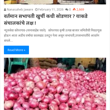
Nanasaheb Jaware
February 11, 2026
0
2,669
वर्तमान सभापती खुर्ची कधी सोडणार ? याकडे
संचालकांचे लक्ष !
न्यूजसेवा कोपरगाव-(नानासाहेब जवरे) कोपरगाव कृषी उत्पन्न बाजार समितीची निवडणूक
होऊन आता अडीच वर्षाचा कालखंड उलटून गेला असून सभापती,उपसभापतींचे आवर्तन
संपले…
Read More »