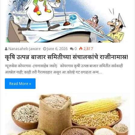
Nanasaheb Jaware
June 6, 2026
0
2,817
कृषि उत्पन्न बाजार समितीच्या संचालकांचे राजीनामास्र!
न्यूजसेवा कोपरगाव -(नानासाहेब जवरे) कोपरगाव कृषी उत्पन्न बाजार समितीत सर्वकाही
अलबेल नाही; काही तरी गैरव्यवहार असून आ.कोल्हे गट वगळता अन्य…
Read More »