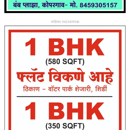
जाहिरात-9423439946