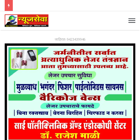
जाहिरात-9423439946