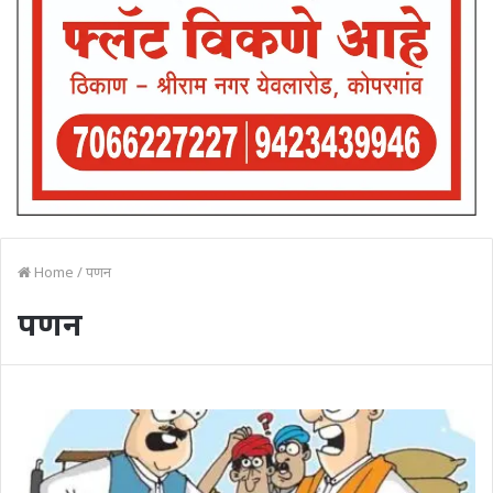
Home
/
पणन
पणन