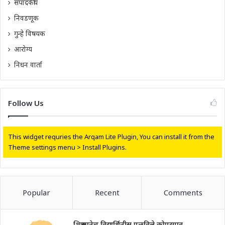
संपादकीय
निवडणूक
गुन्हे विषयक
आरोग्य
निधन वार्ता
Follow Us
This widget requries the Arqam Lite Plugin, You can install it from the
Theme settings menu > Install Plugins.
Popular
Recent
Comments
शिक्षकानेच विद्यार्थिनीस पळविले,कोपरगाव