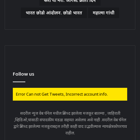
करो या मरो. ऑगस्ट क्रांती दिन
भारत छोडो आंदोलन. छोडो भारत
महात्मा गांधी
Follow us
Error Can not Get Tweets, Incorrect account info.
सदरील न्युज वेब चॅनेल मधील प्रसिध्द झालेला मजकूर बातम्या , जाहिराती
,व्हिडिओ,यांसाठी संपादकीय मंडळ सहमत असेलच असे नाही .सदरील वेब चॅनेल
द्वारे प्रसिध्द झालेल्या मजकूराबद्दल तरीही काही वाद उद्भवील्यास न्यायक्षेत्रकोपरगाव
राहील.