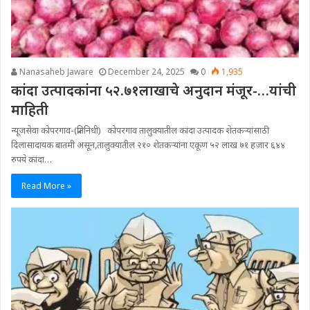
Nanasaheb Jaware
December 24, 2025
0
1,935
कांदा उत्पादकांना ५२.७१लाखाचे अनुदान मंजूर-…यांची
माहिती
न्यूजसेवा कोपरगाव-(प्रतिनिधी) कोपरगाव तालुक्यातील कांदा उत्पादक शेतकऱ्यांसाठी
दिलासादायक बातमी असून,तालुक्यातील २१० शेतकऱ्यांना एकूण ५२ लाख ७१ हजार ६४४
रुपये कांदा…
Read More »