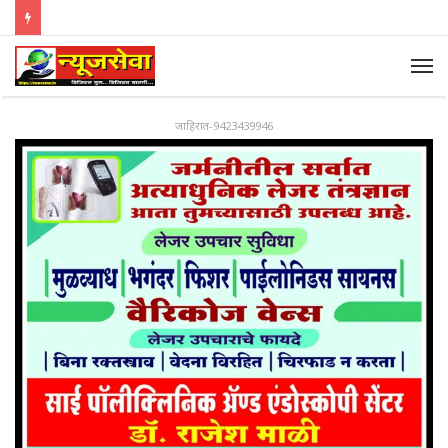
जाहिरात-9423439946