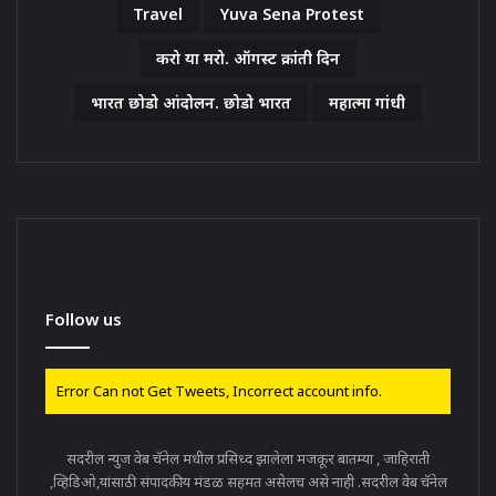
Travel
Yuva Sena Protest
करो या मरो. ऑगस्ट क्रांती दिन
भारत छोडो आंदोलन. छोडो भारत
महात्मा गांधी
Follow us
Error Can not Get Tweets, Incorrect account info.
सदरील न्युज वेब चॅनेल मधील प्रसिध्द झालेला मजकूर बातम्या , जाहिराती
,व्हिडिओ,यांसाठी संपादकीय मंडळ सहमत असेलच असे नाही .सदरील वेब चॅनेल