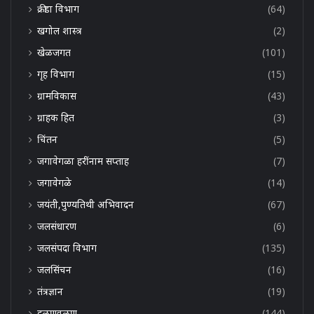
क्रीडा विभाग
(64)
खगोल शास्त्र
(2)
खेळजगत
(101)
गृह विभाग
(15)
ग्रामविकास
(43)
ग्राहक हित
(3)
चिंतन
(5)
जगावेगळा हरींनाम सप्ताह
(7)
जगावेगळे
(14)
जयंती,पुण्यतिथी अभिवादन
(67)
जलसंधारण
(6)
जलसंपदा विभाग
(135)
जलसिंचन
(16)
तंत्रज्ञान
(19)
दळणवळण
(144)