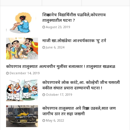
शिक्षकानेच विद्यार्थिनीस पळविले,कोपरगाव
तालुक्यातील घटना ?
August 23, 2019
माजी खा.लोखंडेचा आश्चर्यकारक ‘यु’ टर्न
June 6, 2024
कोपरगाव तालुक्यात अल्पवयीन मुलींवर बलात्कार ! तालुक्यात खळबळ
December 14, 2019
कोपरगावचे लोक करंटे,आ. कोल्हेची जीभ घसरली
वकील संघात प्रचारा दरम्यानची घटना !
October 17, 2019
कोपरगाव तालुक्यात अपे रिक्षास उडवले,सात जण
जागीच ठार तर सहा जखमी
May 6, 2022