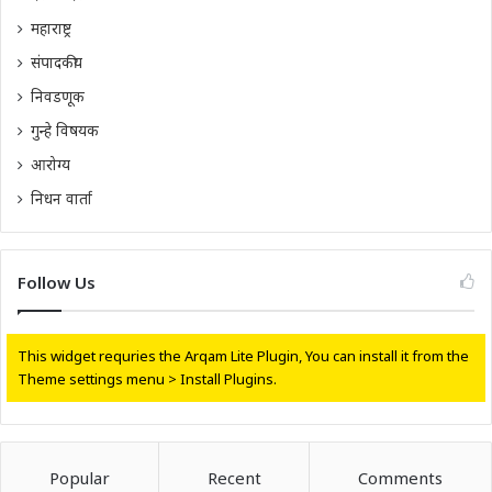
महाराष्ट्र
संपादकीय
निवडणूक
गुन्हे विषयक
आरोग्य
निधन वार्ता
Follow Us
This widget requries the Arqam Lite Plugin, You can install it from the
Theme settings menu > Install Plugins.
Popular
Recent
Comments