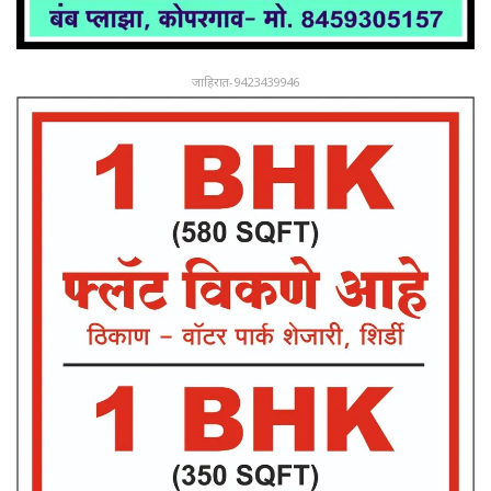
जाहिरात-9423439946