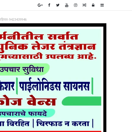
Random
Log
Sidebar
Article
In
ाहिरात-9423439946