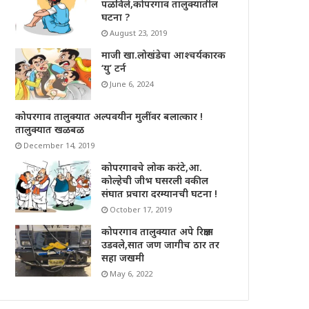
पळविले,कोपरगाव तालुक्यातील
घटना ?
August 23, 2019
माजी खा.लोखंडेचा आश्चर्यकारक
‘यु’ टर्न
June 6, 2024
कोपरगाव तालुक्यात अल्पवयीन मुलींवर बलात्कार !
तालुक्यात खळबळ
December 14, 2019
कोपरगावचे लोक करंटे,आ.
कोल्हेची जीभ घसरली वकील
संघात प्रचारा दरम्यानची घटना !
October 17, 2019
कोपरगाव तालुक्यात अपे रिक्षास
उडवले,सात जण जागीच ठार तर
सहा जखमी
May 6, 2022