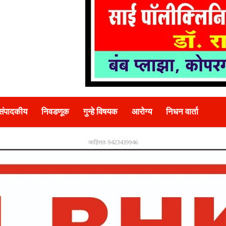
संपादकीय
निवडणूक
गुन्हे विषयक
आरोग्य
निधन वार्ता
जाहिरात-9423439946