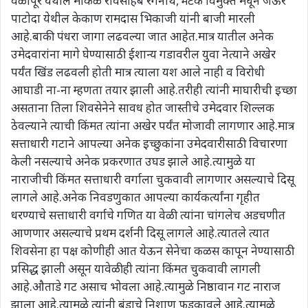
वेळापूर येथील मोकळ रावसाहेब रंगनाथ,भटके विमुक्त मधून जेऊर
पाटोदा येथील केकाण रामदास भिकाजी यांनी बाजी मारली
आहे.बाकी पंधरा जागा लढवल्या जात आहेत.मात्र यातील अनेक
उमेदवारांना मागे घेण्यासाठी ईशान्य गडावरील युवा नेत्याने अखेर
पर्यंत खिंड लढवली होती मात्र त्याला यश आले नाही व विरोधी
आघाडी ना-ना म्हणता तयार झाली आहे.तरीही त्यांनी माघारीची इच्छा
असताना तिला शिवसेनेने सावध होत जास्तीचे उमेदवार शिल्लक
ठेवल्याने त्याची किंमत त्यांना अखेर पर्यंत मोजावी लागणार आहे.मात्र
सत्ताधारी गटाने आपल्या अनेक इच्छुकांना उमेदवारीसाठी विचारणा
केली नसल्याचे अनेक प्रकरणात उघड झाले आहे.त्यामुळे या
नाराजीची किंमत सत्ताधारी वर्गाला चुकवावी लागणार असल्याचे दिसू
लागले आहे.अनेक निवडणुकात आपल्या कार्यकर्त्यांना गृहीत
धरण्याचे सत्ताधारी वर्गाचे गणित या वेळी त्यांना चांगलेच अडचणीत
आणणार असल्याचे प्रथम दर्शनी दिसू लागले आहे.त्यातले त्यात
शिवसेना हा पक्ष कोणीही आत येऊन सेनेचा कळस कापून नेण्यासाठी
प्रसिद्ध झाली असून यावेळीही त्यांना किंमत चुकवावी लागली
आहे.औताडे गट असाच भोवला आहे.त्यामुळे निष्ठावान गट नाराज
झाला आहे.त्यामुळे त्यांनी बंडाचे निशाण फडकावले आहे.त्यामुळे