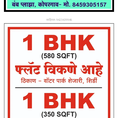
जाहिरात-9423439946