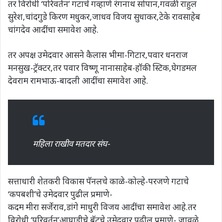
तर विरोधी ‘परिवर्तन’ गटाचे गव्हाणे रंगनाथ सोपान,गवळी राहुल
सुरेश,चांदगुडे किरण मधुकर,जाधव विजय सुधाकर,टेके रावसाहेब
चांगदेव आदींचा समावेश आहे.
तर अपक्ष उमेदवार आसने कैलास भीमा-गिटार,पवार धनराज
मनसुख-ट्रॅक्टर,तर पवार विष्णू नानासाहेब-हॉकी स्टिक,घेगडमल
देवराम रामभाऊ-बादली आदींचा समावेश आहे.
महिला राखीव मतदार संघ-
सत्ताधारी शेतकरी विकास पॅनलचे काळे-कोल्हे-परजणे गटाचे
‘कपबशी’चे उमेदवार पुढील प्रमाणे-
कदम मीरा सर्जेराव,डांगे माधुरी विजय आदींचा समावेश आहे.तर
विरोधी ‘परिवर्तन’आघाडीचे बॅटचे उमेदवार पुढील प्रमाणे- जावळे