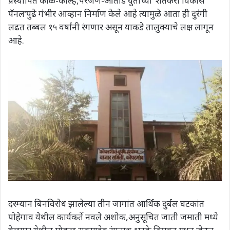
प्रस्थापित काळे-कोल्हे,परजणे-औताडे युतीच्या ‘शेतकरी विकास
पॅनल’पुढे गंभीर आव्हान निर्माण केले आहे त्यामुळे आता ही दुरंगी
लढत तब्बल १५ वर्षांनी रंगणार असून याकडे तालुक्याचे लक्ष लागून
आहे.
दरम्यान बिनविरोध झालेल्या तीन जागांत आर्थिक दुर्बल घटकांत
पोहेगाव येथील कार्यकर्ते नवले अशोक,अनुसूचित जाती जमाती मध्ये