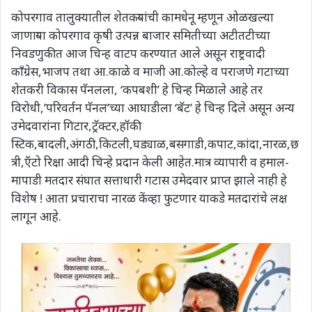
कोपरगाव तालुक्यातील शेतकऱ्यांची कामधेनू म्हणून ओळखल्या
जाणाऱ्या कोपरगाव कृषी उत्पन्न बाजार समितीच्या अटीतटीच्या
निवडणुकीत आज चिन्ह वाटप करण्यात आले असून राष्ट्रवादी
काँग्रेस,भाजप तथा आ.काळे व माजी आ.कोल्हे व पराजणे गटाच्या
शेतकरी विकास पॅनलला, ‘कपबशी’ हे चिन्ह मिळाले आहे तर
विरोधी,’परिवर्तन पॅनल’च्या आघाडीला ‘बॅट’ हे चिन्ह दिले असून अन्य
उमेदवारांना गिटार,ट्रॅक्टर,हॉकी
स्टिक,बादली,अंगठी,किटली,घड्याळ,बसगाडी,कपाट,कांदा,नारळ,छ
त्री,ऍटो रिक्षा आदी चिन्हे प्रदान केली आहेत.मात्र व्यापारी व हमाल-
मापाडी मतदार संघात सत्ताधारी गटास उमेदवार प्राप्त झाले नाही हे
विशेष ! आता प्रचाराचा नारळ केंव्हा फुटणार याकडे मतदारांचे लक्ष
लागून आहे.