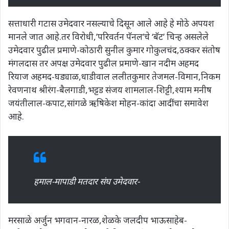
सत्ताधारी गटास उमेदवार नसल्याचे दिसून आले आहे हे मोठे अपयश
मानले जात आहे.तर विरोधी,’परिवर्तन पॅनल’चे ‘बॅट’ चिन्ह असलेले
उमेदवार पुढील प्रमाणे-कोठारी सुनील कुमार गोकुलचंद,ठक्कर संतोष
मंगलदास तर अपक्ष उमेदवार पुढील प्रमाणे-खान नदीम अहमद
रियाज अहमद-घड्याळ,धाडीवाल ललीतकुमार तेजमल-विमान,निकम
रेवणनाथ श्रीरंग-बैलगाडी,भट्टड संजय शामलाल-शिट्टी,श्याम मनीष
जयंतीलाल-कपाट,सांगळे ऋषिकेश मोहन-कांदा आदींचा समावेश
आहे.
हमाल-मापाडी मतदार संघ उमेदवार-
मरसाळे अर्जुन भगवान-नारळ,शेळके जलदीप भाऊसाहेब-