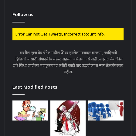
Follow us
Error Can not Get Tweets, Incorrect account info.
सदरील न्युज वेब चॅनेल मधील प्रसिध्द झालेला मजकूर बातम्या , जाहिराती
,व्हिडिओ,यांसाठी संपादकीय मंडळ सहमत असेलच असे नाही .सदरील वेब चॅनेल
द्वारे प्रसिध्द झालेल्या मजकूराबद्दल तरीही काही वाद उद्भवील्यास न्यायक्षेत्रकोपरगाव
राहील.
Last Modified Posts