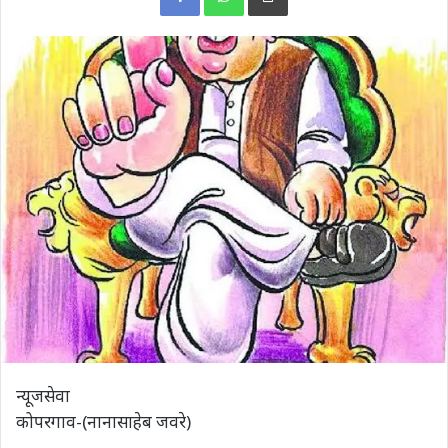
न्यूजसेवा
कोपरगाव-(नानासाहेब जवरे)