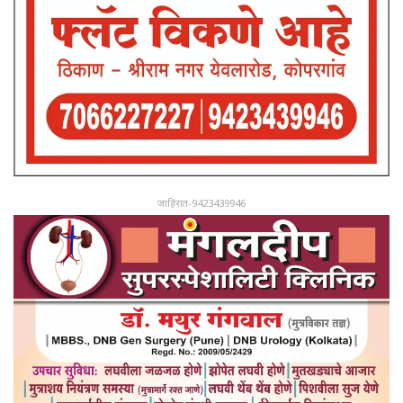
जाहिरात-9423439946