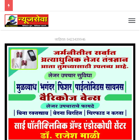
जाहिरात-9423439946