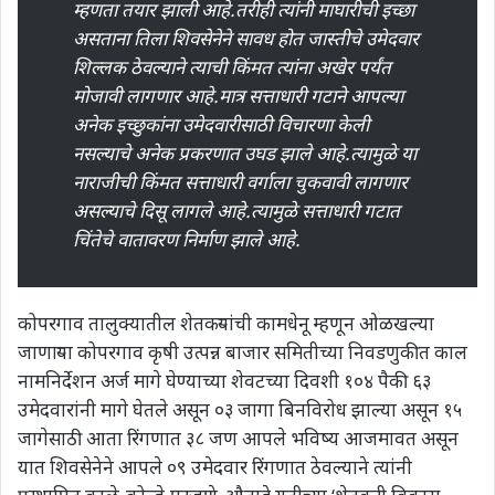
म्हणता तयार झाली आहे.तरीही त्यांनी माघारीची इच्छा
असताना तिला शिवसेनेने सावध होत जास्तीचे उमेदवार
शिल्लक ठेवल्याने त्याची किंमत त्यांना अखेर पर्यंत
मोजावी लागणार आहे.मात्र सत्ताधारी गटाने आपल्या
अनेक इच्छुकांना उमेदवारीसाठी विचारणा केली
नसल्याचे अनेक प्रकरणात उघड झाले आहे.त्यामुळे या
नाराजीची किंमत सत्ताधारी वर्गाला चुकवावी लागणार
असल्याचे दिसू लागले आहे.त्यामुळे सत्ताधारी गटात
चिंतेचे वातावरण निर्माण झाले आहे.
कोपरगाव तालुक्यातील शेतकऱ्यांची कामधेनू म्हणून ओळखल्या
जाणाऱ्या कोपरगाव कृषी उत्पन्न बाजार समितीच्या निवडणुकीत काल
नामनिर्देशन अर्ज मागे घेण्याच्या शेवटच्या दिवशी १०४ पैकी ६३
उमेदवारांनी मागे घेतले असून ०३ जागा बिनविरोध झाल्या असून १५
जागेसाठी आता रिंगणात ३८ जण आपले भविष्य आजमावत असून
यात शिवसेनेने आपले ०९ उमेदवार रिंगणात ठेवल्याने त्यांनी