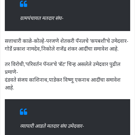
ग्रामपंचायत मतदार संघ-
सत्ताधारी काळे-कोल्हे-परजणे शेतकरी पॅनलचे ‘कपबशी’चे उमेदवार-
गोर्डे प्रकाश नामदेव,निकोले राजेंद्र शंकर आदींचा समावेश आहे.
तर विरोधी,’परिवर्तन पॅनल’चे ‘बॅट’ चिन्ह असलेले उमेदवार पुढील
प्रमाणे-
दंडवते संजय काशिनाथ,पाडेकर विष्णू एकनाथ आदींचा समावेश
आहे.
व्यापारी आडते मतदार संघ उमेदवार-