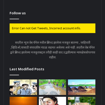
Follow us
Error Can not Get Tweets, Incorrect account info.
सदरील न्युज वेब चॅनेल मधील प्रसिध्द झालेला मजकूर बातम्या , जाहिराती
,व्हिडिओ,यांसाठी संपादकीय मंडळ सहमत असेलच असे नाही .सदरील वेब चॅनेल
द्वारे प्रसिध्द झालेल्या मजकूराबद्दल तरीही काही वाद उद्भवील्यास न्यायक्षेत्रकोपरगाव
राहील.
Last Modified Posts