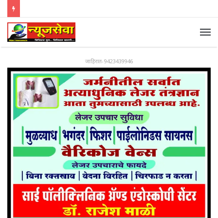
जाहिरात-9423439946