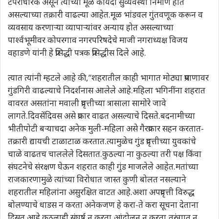
टपरीधारक असून त्यांच्या मूळे कायदा सुव्यवस्था निर्माण होत
असल्याच्या तक्रारी वाढल्या आहेत.मूळ भांडवल गुंतवणूक करून व
व्यवसाय करणाऱ्या व्यापाऱ्यांवर अन्याय होत असल्याच्या
पार्श्वभूमीवर कोपरगाव नगरपरिषदेचे माजी नगराध्यक्ष विजय
वहाडणे यांनी हे प्रसिद्धी पत्रक प्रसिद्धीस दिले आहे.
त्यात त्यांनी म्हटले आहे की,”शहरातील काही भागात मोठ्या प्रमाणावर
गुंडगिरी वाढल्याचे निदर्शनास आलेले आहे.महिला भगिनींना शहरात
वावरत असतांना मवाली प्रवृत्तीच्या त्रासाला सामोरे जावे
लागते.दिवसेंदिवस असे प्रकार वाढत असल्याचे दिसते.बदनामीच्या
भीतीपोटी बऱ्याचदा अनेक मुली-महिला असे गैरप्रकार सहन करतात-
तक्रारी द्यायची टाळाटाळ करतात.त्यामुळेच गुंड प्रवृत्तीच्या युवकांचे
चाळे वाढतच चाललेले दिसतात.कुठल्या ना कुठल्या तरी पक्ष किंवा
संघटनेचे संरक्षण घेऊन शहरात काही गुंड माजलेले आहेत.मतांच्या
राजकारणामुळे त्यांच्या विरोधात जास्त कुणी बोलत नसल्याने
शहरातील महिलांना असुरक्षित वाटत आहे.अशा अपप्रवृत्ती विरुद्ध
बोलण्याचे धाडस न करता अनेकजण हे करा-ते करा सूचना देताना
दिसत आहे.कुठलाही संघर्ष न करता,आंदोलन न करता,तुरुंगात न