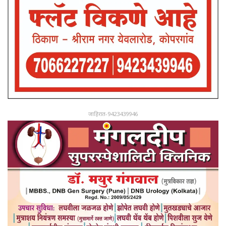
जाहिरात-9423439946