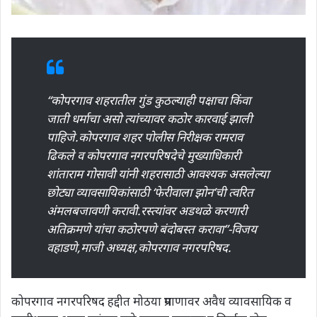
“कोपरगाव शहरातील गुंड कुठल्याही पक्षाचा किंवा
जाती धर्माचा असो त्यांच्यावर कठोर कारवाई झाली
पाहिजे.कोपरगाव शहर पोलीस निरीक्षक रामराव
ढिकले व कोपरगाव नगरपरिषदेचे मुख्याधिकारी
शांताराम गोसावी यांनी शहरासाठी आवश्यक असलेल्या
छोट्या व्यावसायिकांसाठी ‘फेरीवाला झोन’ची त्वरित
अंमलबजावणी करावी.रस्त्यांवर अडथळे करणारी
अतिक्रमणे यांचा कठोरपणे बंदोबस्त करावा”-विजय
वहाडणे,माजी अध्यक्ष,कोपरगाव नगरपरिषद.
कोपरगाव नगरपरिषद हद्दीत मोठया प्रमाणावर अवैध व्यावसायिक व