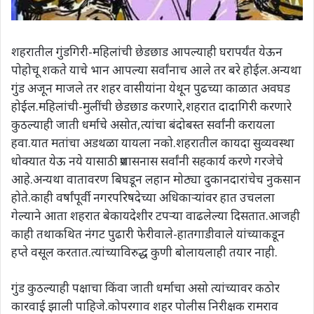
शहरातील गुंडगिरी-महिलांची छेडछाड आपल्याही घरापर्यंत येऊन
पोहोचू शकते याचे भान आपल्या सर्वांनाच आले तर बरे होईल.अन्यथा
गुंड अजून माजले तर शहर वासीयांना येथून पुढच्या काळात अवघड
होईल.महिलांची-मुलींची छेडछाड करणारे,शहरात दादागिरी करणारे
कुठल्याही जाती धर्माचे असोत,त्यांचा बंदोबस्त सर्वांनी करायला
हवा.यात मतांचा अडथळा यायला नको.शहरातील कायदा सुव्यवस्था
धोक्यात येऊ नये यासाठी प्रशासनास सर्वांनी सहकार्य करणे गरजेचे
आहे.अन्यथा वातावरण बिघडून लहान मोठ्या दुकानदारांचेच नुकसान
होते.काही वर्षांपूर्वी नगरपरिषदेच्या अधिकाऱ्यांवर हात उचलला
गेल्याने आता शहरात बेकायदेशीर टपऱ्या वाढलेल्या दिसतात.आजही
काही तथाकथित नंगट पुढारी फेरीवाले-हातगाडीवाले यांच्याकडून
हप्ते वसूल करतात.त्यांच्याविरुद्ध कुणी बोलायलाही तयार नाही.
गुंड कुठल्याही पक्षाचा किंवा जाती धर्माचा असो त्यांच्यावर कठोर
कारवाई झाली पाहिजे.कोपरगाव शहर पोलीस निरीक्षक रामराव