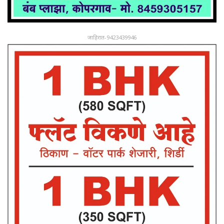
जाहिरात-9423439946